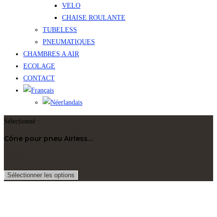
VELO
CHAISE ROULANTE
TUBELESS
PNEUMATIQUES
CHAMBRES A AIR
ECOLAGE
CONTACT
Sélectionné :
Cône pour pneu Airless…
132,00
€
TTC
Sélectionner les options