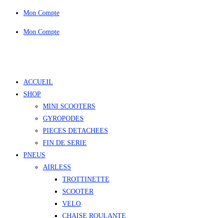
Skip
Mon Compte
to
Mon Compte
content
ACCUEIL
SHOP
MINI SCOOTERS
GYROPODES
PIECES DETACHEES
FIN DE SERIE
PNEUS
AIRLESS
TROTTINETTE
SCOOTER
VELO
CHAISE ROULANTE