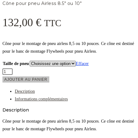
Cône pour pneu Airless 8.5″ ou 10″
132,00
€
TTC
Cône pour le montage de pneu airless 8,5 ou 10 pouces. Ce cône est destiné
pour le banc de montage Flywheels pour pneu Airless.
Taille de pneu
Effacer
quantité
de
AJOUTER AU PANIER
Cône
Description
pour
Informations complémentaires
pneu
Description
Airless
8.5"
Cône pour le montage de pneu airless 8,5 ou 10 pouces. Ce cône est destiné
ou
pour le banc de montage Flywheels pour pneu Airless.
10"